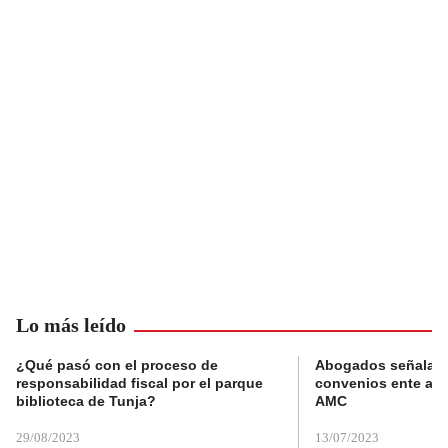
Lo más leído
¿Qué pasó con el proceso de
Abogados señalan 
responsabilidad fiscal por el parque
convenios ente alc
biblioteca de Tunja?
AMC
29/08/2023
13/07/2023