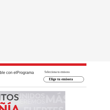
Selecciona tu emisora
ble con el
Programa
Elige tu emisora