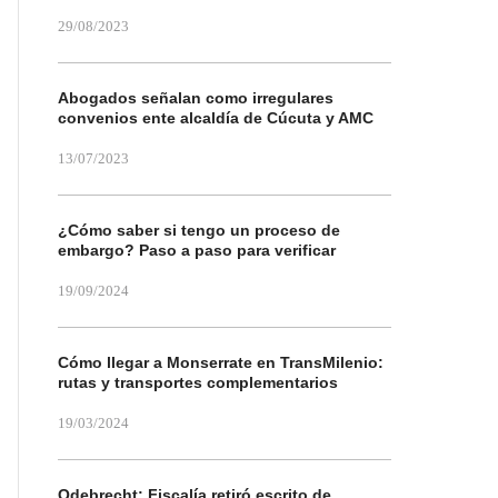
29/08/2023
Abogados señalan como irregulares
convenios ente alcaldía de Cúcuta y AMC
13/07/2023
¿Cómo saber si tengo un proceso de
embargo? Paso a paso para verificar
19/09/2024
Cómo llegar a Monserrate en TransMilenio:
rutas y transportes complementarios
19/03/2024
Odebrecht: Fiscalía retiró escrito de