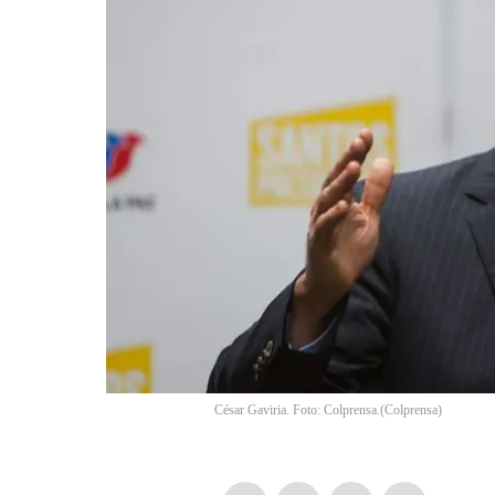
César Gaviria. Foto: Colprensa.
(
Colprensa
)