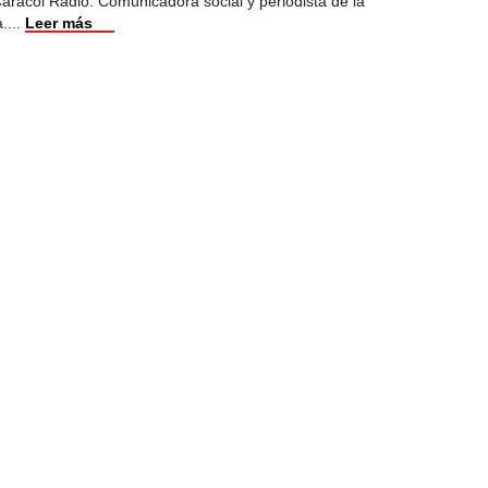
racol Radio. Comunicadora social y periodista de la
a.
...
Leer más