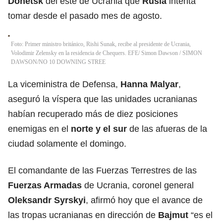
Donetsk
del este de Ucrania que
Rusia
intenta
tomar desde el pasado mes de agosto.
Foto: Primer ministro británico, Rishi Sunak, recibe al presidente de Ucrania,
Volodimir Zelensky en la residencia de Chequers. EFE/ Simon Dawson
/
SIMON
DAWSON/NO 10 DOWNING STREE
La viceministra de Defensa,
Hanna Malyar
,
aseguró la víspera que las unidades ucranianas
habían recuperado más de diez posiciones
enemigas en el
norte y el sur
de las afueras de la
ciudad solamente el domingo.
El comandante de las Fuerzas Terrestres de las
Fuerzas Armadas
de Ucrania, coronel general
Oleksandr Syrskyi
, afirmó hoy que el avance de
las tropas ucranianas en dirección de
Bajmut
“es el