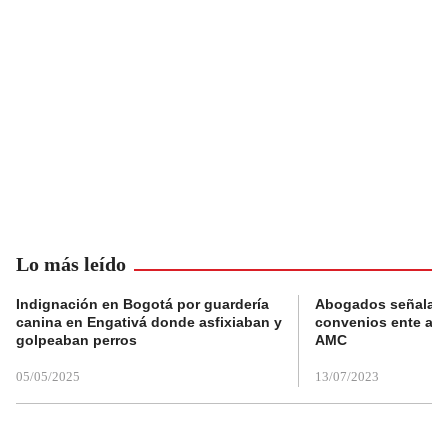
Lo más leído
Indignación en Bogotá por guardería
Abogados señalan 
canina en Engativá donde asfixiaban y
convenios ente alc
golpeaban perros
AMC
05/05/2025
13/07/2023