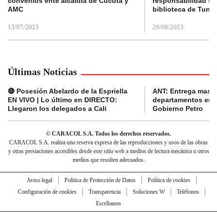
convenios ente alcaldía de Cúcuta y
responsabilidad fis
AMC
biblioteca de Tunja
13/07/2023
29/08/2023
Últimas Noticias
🔴 Posesión Abelardo de la Espriella
ANT: Entrega masiva
EN VIVO | Lo último en DIRECTO:
departamentos en e
Llegaron los delegados a Cali
Gobierno Petro
© CARACOL S.A. Todos los derechos reservados.
CARACOL S.A. realiza una reserva expresa de las reproducciones y usos de las obras
y otras prestaciones accesibles desde este sitio web a medios de lectura mecánica u otros
medios que resulten adecuados.
Aviso legal
Política de Protección de Datos
Política de cookies
Configuración de cookies
Transparencia
Soluciones W
Teléfonos
Escríbanos