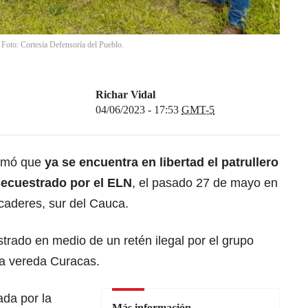
Foto: Cortesía Defensoría del Pueblo.
Richar Vidal
04/06/2023 - 17:53
GMT-5
rmó que
ya se encuentra en libertad el patrullero
ecuestrado por el ELN
, el pasado 27 de mayo en
caderes, sur del Cauca.
strado en medio de un retén ilegal por el grupo
la vereda Curacas.
da por la
Más información