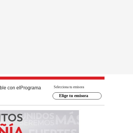
Selecciona tu emisora
ble con el
Programa
Elige tu emisora