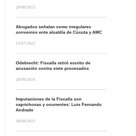
29/08/2023
Abogados señalan como irregulares
convenios ente alcaldía de Cúcuta y AMC
13/07/2023
Odebrecht: Fiscalía retiró escrito de
acusación contra siete procesados
26/09/2024
Imputaciones de la Fiscalía son
caprichosas y ocurrentes: Luis Fernando
Andrade
18/08/2023