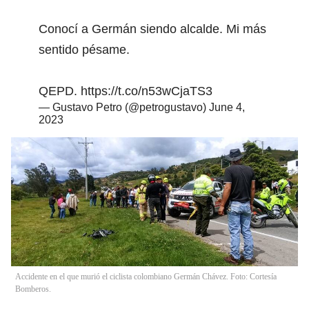
Conocí a Germán siendo alcalde. Mi más
sentido pésame.
QEPD.
https://t.co/n53wCjaTS3
— Gustavo Petro (@petrogustavo)
June 4,
2023
Accidente en el que murió el ciclista colombiano Germán Chávez. Foto: Cortesía
Bomberos.