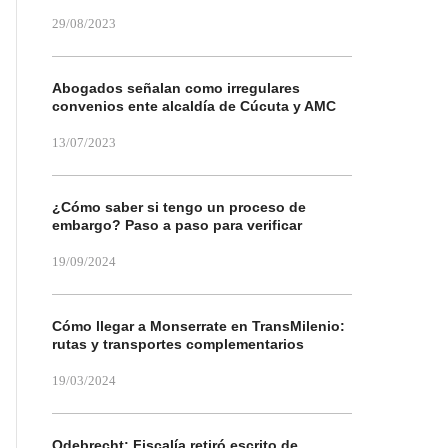
29/08/2023
Abogados señalan como irregulares
convenios ente alcaldía de Cúcuta y AMC
13/07/2023
¿Cómo saber si tengo un proceso de
embargo? Paso a paso para verificar
19/09/2024
Cómo llegar a Monserrate en TransMilenio:
rutas y transportes complementarios
19/03/2024
Odebrecht: Fiscalía retiró escrito de