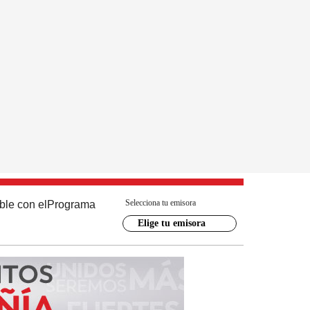
Selecciona tu emisora
ble con el
Programa
Elige tu emisora