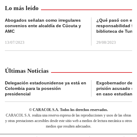
Lo más leído
Abogados señalan como irregulares
¿Qué pasó con el 
convenios ente alcaldía de Cúcuta y
responsabilidad fis
AMC
biblioteca de Tunja
13/07/2023
29/08/2023
Últimas Noticias
Delegación estadounidense ya está en
Exgobernador de Gu
Colombia para la posesión
prisión acusado de
presidencial
en caso estudiante
© CARACOL S.A. Todos los derechos reservados.
CARACOL S.A. realiza una reserva expresa de las reproducciones y usos de las obras
y otras prestaciones accesibles desde este sitio web a medios de lectura mecánica u otros
medios que resulten adecuados.