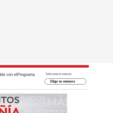
Selecciona tu emisora
ble con el
Programa
Elige tu emisora