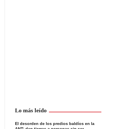
Lo más leído
El desorden de los predios baldíos en la
ANT: dan tierras a personas sin ser