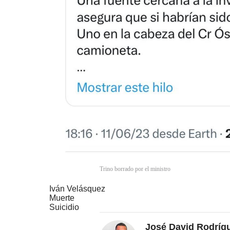
Trino borrado por el ministro
Iván Velásquez
Muerte
Suicidio
José David Rodríg