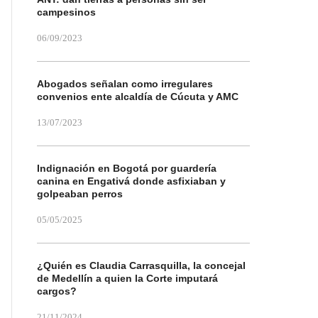
campesinos
06/09/2023
Abogados señalan como irregulares
convenios ente alcaldía de Cúcuta y AMC
13/07/2023
Indignación en Bogotá por guardería
canina en Engativá donde asfixiaban y
golpeaban perros
05/05/2025
¿Quién es Claudia Carrasquilla, la concejal
de Medellín a quien la Corte imputará
cargos?
21/11/2024