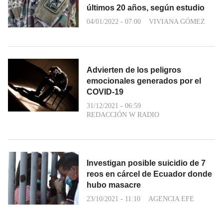
últimos 20 años, según estudio
04/01/2022 - 07:00
VIVIANA GÓMEZ
Advierten de los peligros
emocionales generados por el
COVID-19
31/12/2021 - 06:59
REDACCIÓN W RADIO
Investigan posible suicidio de 7
reos en cárcel de Ecuador donde
hubo masacre
23/10/2021 - 11:10
AGENCIA EFE