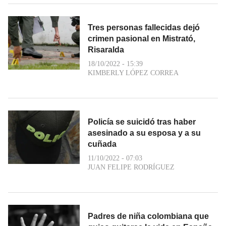
Tres personas fallecidas dejó
crimen pasional en Mistrató,
Risaralda
18/10/2022 - 15:39
KIMBERLY LÓPEZ CORREA
Policía se suicidó tras haber
asesinado a su esposa y a su
cuñada
11/10/2022 - 07:03
JUAN FELIPE RODRÍGUEZ
Padres de niña colombiana que