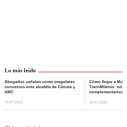
Lo más leído
Abogados señalan como irregulares
Cómo llegar a Mons
convenios ente alcaldía de Cúcuta y
TransMilenio: rutas
AMC
complementarios
13/07/2023
19/03/2024