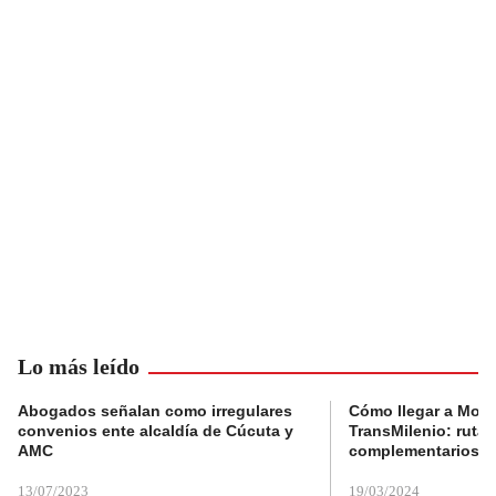
Lo más leído
Abogados señalan como irregulares
Cómo llegar a Mons
convenios ente alcaldía de Cúcuta y
TransMilenio: rutas
AMC
complementarios
13/07/2023
19/03/2024