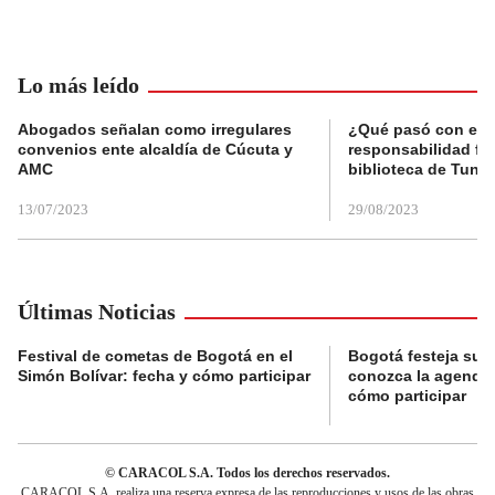
Lo más leído
Abogados señalan como irregulares
¿Qué pasó con el 
convenios ente alcaldía de Cúcuta y
responsabilidad fis
AMC
biblioteca de Tunja
13/07/2023
29/08/2023
Últimas Noticias
Festival de cometas de Bogotá en el
Bogotá festeja su 
Simón Bolívar: fecha y cómo participar
conozca la agenda 
cómo participar
© CARACOL S.A. Todos los derechos reservados.
CARACOL S.A. realiza una reserva expresa de las reproducciones y usos de las obras