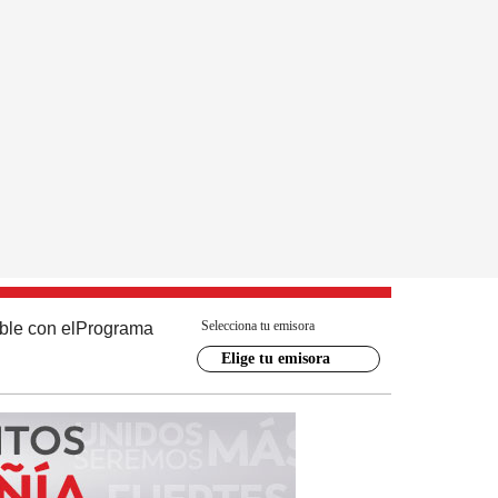
Selecciona tu emisora
ble con el
Programa
Elige tu emisora