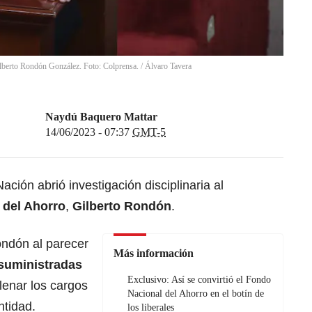
lberto Rondón González. Foto: Colprensa.
/
Álvaro Tavera
Naydú Baquero Mattar
14/06/2023 - 07:37
GMT-5
ción abrió investigación disciplinaria al
 del Ahorro
,
Gilberto Rondón
.
ondón al parecer
Más información
 suministradas
Exclusivo: Así se convirtió el Fondo
lenar los cargos
Nacional del Ahorro en el botín de
ntidad.
los liberales