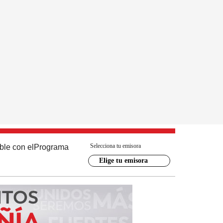
Selecciona tu emisora
ble con el
Programa
Elige tu emisora