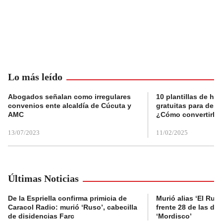
Lo más leído
Abogados señalan como irregulares
10 plantillas de hoj
convenios ente alcaldía de Cúcuta y
gratuitas para des
AMC
¿Cómo convertirla
13/07/2023
11/02/2025
Últimas Noticias
De la Espriella confirma primicia de
Murió alias ‘El Ruso
Caracol Radio: murió ‘Ruso’, cabecilla
frente 28 de las di
de disidencias Farc
‘Mordisco’