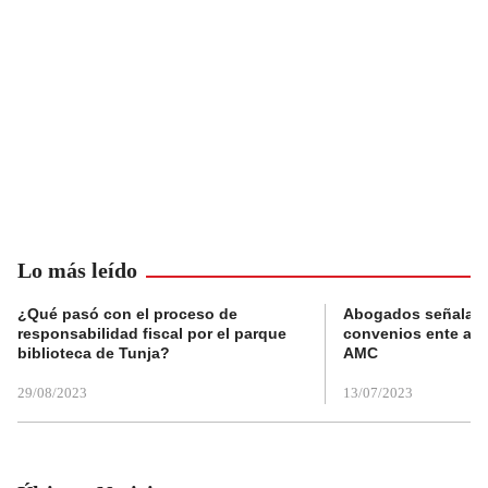
Lo más leído
¿Qué pasó con el proceso de
Abogados señalan 
responsabilidad fiscal por el parque
convenios ente alc
biblioteca de Tunja?
AMC
29/08/2023
13/07/2023