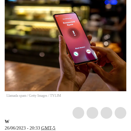
Llamada spam / Getty Images
/
TYLIM
W
26/06/2023 - 20:33
GMT-5