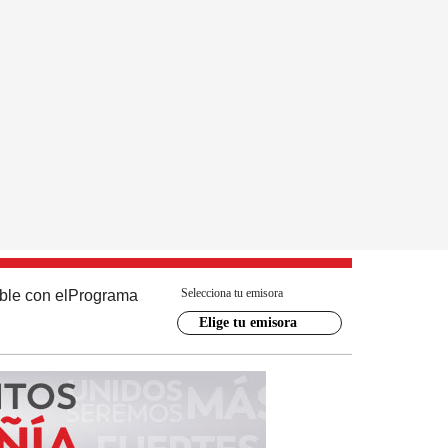
Selecciona tu emisora
ble con el
Programa
Elige tu emisora