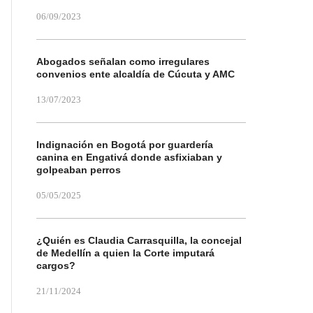
06/09/2023
Abogados señalan como irregulares
convenios ente alcaldía de Cúcuta y AMC
13/07/2023
Indignación en Bogotá por guardería
canina en Engativá donde asfixiaban y
golpeaban perros
05/05/2025
¿Quién es Claudia Carrasquilla, la concejal
de Medellín a quien la Corte imputará
cargos?
21/11/2024