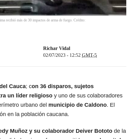
ctima recibió más de 30 impactos de arma de fuego. Crédito:
Richar Vidal
02/07/2023 - 12:52
GMT-5
 del Cauca
; c
on 36 disparos, sujetos
a un líder religioso
y uno de sus colaboradores
erímetro urbano del
municipio de Caldono
. El
ión en la población caucana.
edy Muñoz y su colaborador Deiver Bototo
de la