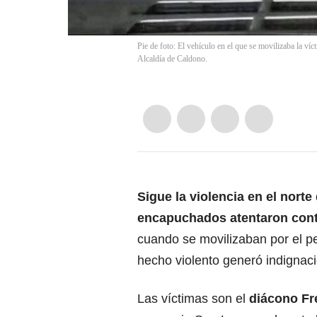
Pie de foto: El vehículo en el que se movilizaba la ví
Alcaldía de Caldono.
Sigue la violencia en el norte
encapuchados atentaron contr
cuando se movilizaban por el p
hecho violento generó indignac
Las víctimas son el
diácono Fr