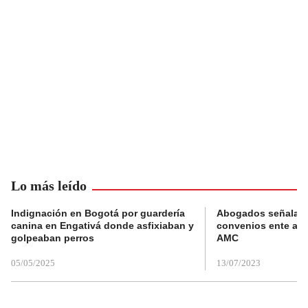
Lo más leído
Indignación en Bogotá por guardería
Abogados señalan 
canina en Engativá donde asfixiaban y
convenios ente alc
golpeaban perros
AMC
05/05/2025
13/07/2023