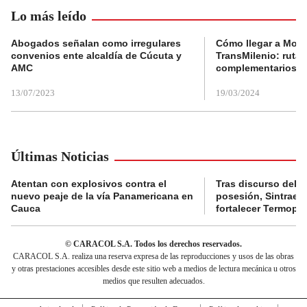
Lo más leído
Abogados señalan como irregulares
Cómo llegar a Mons
convenios ente alcaldía de Cúcuta y
TransMilenio: rutas
AMC
complementarios
13/07/2023
19/03/2024
Últimas Noticias
Atentan con explosivos contra el
Tras discurso del p
nuevo peaje de la vía Panamericana en
posesión, Sintraele
Cauca
fortalecer Termopa
© CARACOL S.A. Todos los derechos reservados.
CARACOL S.A. realiza una reserva expresa de las reproducciones y usos de las obras
y otras prestaciones accesibles desde este sitio web a medios de lectura mecánica u otros
medios que resulten adecuados.