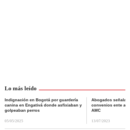
Lo más leído
Indignación en Bogotá por guardería
Abogados señalan 
canina en Engativá donde asfixiaban y
convenios ente alc
golpeaban perros
AMC
05/05/2025
13/07/2023