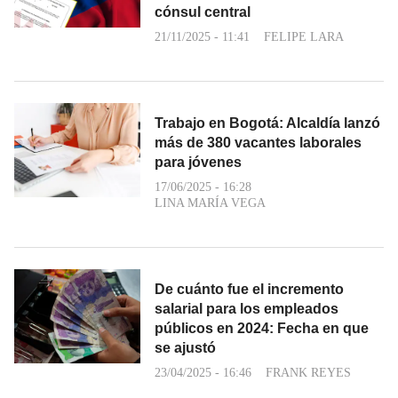
cónsul central
21/11/2025 - 11:41
FELIPE LARA
Trabajo en Bogotá: Alcaldía lanzó
más de 380 vacantes laborales
para jóvenes
17/06/2025 - 16:28
LINA MARÍA VEGA
De cuánto fue el incremento
salarial para los empleados
públicos en 2024: Fecha en que
se ajustó
23/04/2025 - 16:46
FRANK REYES