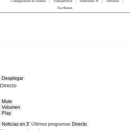
Configuración de cookies
Transparencia
Soluciones W
Teléfonos
Escríbanos
Desplegar
Directo
Mute
Volumen
Play
Noticias en 3′
Últimos programas
Directo