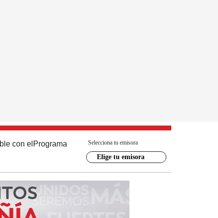
Selecciona tu emisora
ble con el
Programa
Elige tu emisora