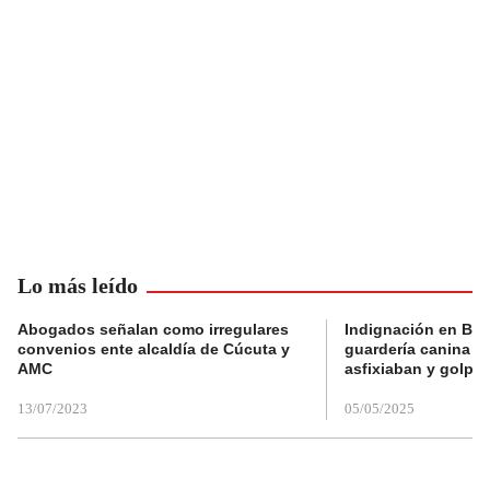
Lo más leído
Abogados señalan como irregulares
Indignación en Bog
convenios ente alcaldía de Cúcuta y
guardería canina e
AMC
asfixiaban y golpe
13/07/2023
05/05/2025