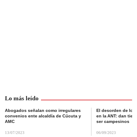
Lo más leído
Abogados señalan como irregulares
El desorden de los
convenios ente alcaldía de Cúcuta y
en la ANT: dan tier
AMC
ser campesinos
13/07/2023
06/09/2023