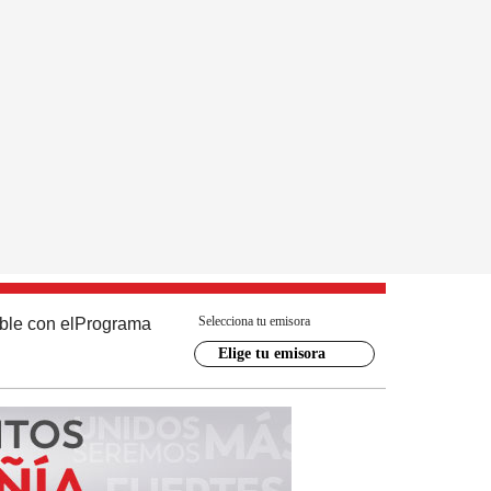
Selecciona tu emisora
ble con el
Programa
Elige tu emisora