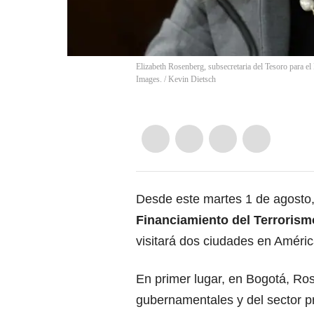
Elizabeth Rosenberg, subsecretaria del Tesoro para el
Images.
/
Kevin Dietsch
Desde este martes 1 de agosto,
Financiamiento del Terrorism
visitará dos ciudades en Améric
En primer lugar, en Bogotá, Ro
gubernamentales y del sector p