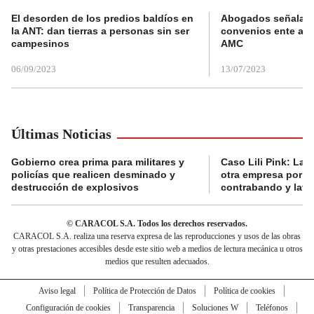
El desorden de los predios baldíos en
Abogados señalan 
la ANT: dan tierras a personas sin ser
convenios ente alc
campesinos
AMC
06/09/2023
13/07/2023
Últimas Noticias
Gobierno crea prima para militares y
Caso Lili Pink: La F
policías que realicen desminado y
otra empresa por p
destrucción de explosivos
contrabando y lava
© CARACOL S.A. Todos los derechos reservados.
CARACOL S.A. realiza una reserva expresa de las reproducciones y usos de las obras
y otras prestaciones accesibles desde este sitio web a medios de lectura mecánica u otros
medios que resulten adecuados.
Aviso legal
Política de Protección de Datos
Política de cookies
Configuración de cookies
Transparencia
Soluciones W
Teléfonos