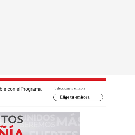
Selecciona tu emisora
ble con el
Programa
Elige tu emisora