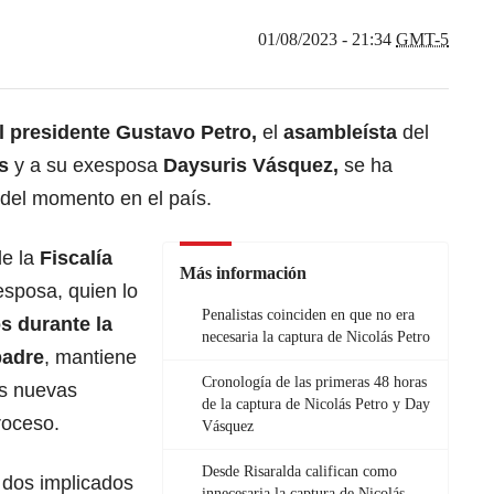
01/08/2023 - 21:34
GMT-5
el presidente Gustavo Petro,
el
asambleísta
del
s
y a su exesposa
Daysuris Vásquez,
se ha
l del momento en el país.
de la
Fiscalía
Más información
esposa, quien lo
Penalistas coinciden en que no era
os durante la
necesaria la captura de Nicolás Petro
padre
, mantiene
Cronología de las primeras 48 horas
es nuevas
de la captura de Nicolás Petro y Day
roceso.
Vásquez
Desde Risaralda califican como
 dos implicados
innecesaria la captura de Nicolás