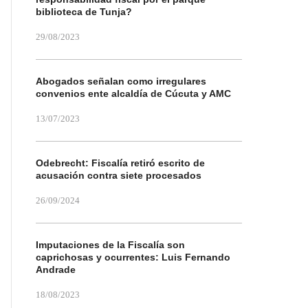
biblioteca de Tunja?
29/08/2023
Abogados señalan como irregulares
convenios ente alcaldía de Cúcuta y AMC
13/07/2023
Odebrecht: Fiscalía retiró escrito de
acusación contra siete procesados
26/09/2024
Imputaciones de la Fiscalía son
caprichosas y ocurrentes: Luis Fernando
Andrade
18/08/2023