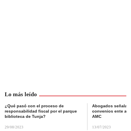
Lo más leído
¿Qué pasó con el proceso de
Abogados señalan 
responsabilidad fiscal por el parque
convenios ente alc
biblioteca de Tunja?
AMC
29/08/2023
13/07/2023