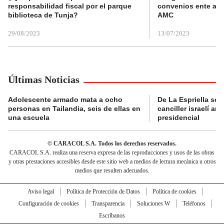
responsabilidad fiscal por el parque
convenios ente alc
biblioteca de Tunja?
AMC
29/08/2023
13/07/2023
Últimas Noticias
Adolescente armado mata a ocho
De La Espriella se 
personas en Tailandia, seis de ellas en
canciller israelí a
una escuela
presidencial
© CARACOL S.A. Todos los derechos reservados.
CARACOL S.A. realiza una reserva expresa de las reproducciones y usos de las obras
y otras prestaciones accesibles desde este sitio web a medios de lectura mecánica u otros
medios que resulten adecuados.
Aviso legal
Política de Protección de Datos
Política de cookies
Configuración de cookies
Transparencia
Soluciones W
Teléfonos
Escríbanos