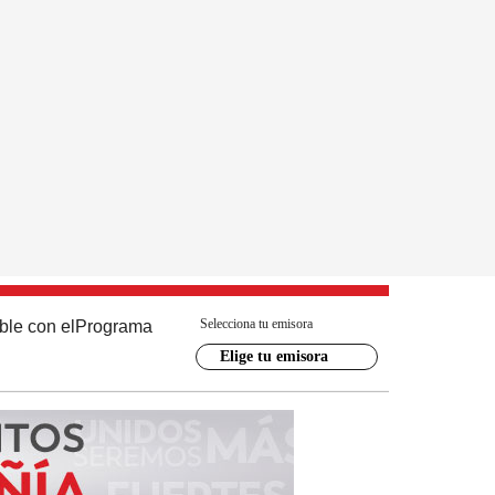
Selecciona tu emisora
ble con el
Programa
Elige tu emisora