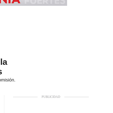
la
s
omisión.