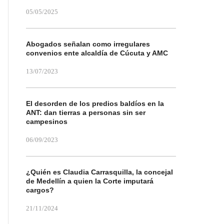
05/05/2025
Abogados señalan como irregulares
convenios ente alcaldía de Cúcuta y AMC
13/07/2023
El desorden de los predios baldíos en la
ANT: dan tierras a personas sin ser
campesinos
06/09/2023
¿Quién es Claudia Carrasquilla, la concejal
de Medellín a quien la Corte imputará
cargos?
21/11/2024