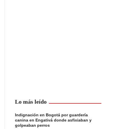
Lo más leído
Indignación en Bogotá por guardería
canina en Engativá donde asfixiaban y
golpeaban perros