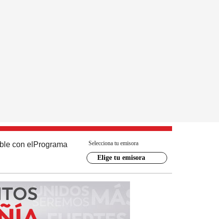
Selecciona tu emisora
ble con el
Programa
Elige tu emisora