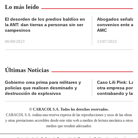
Lo más leído
El desorden de los predios baldíos en
Abogados señalan 
la ANT: dan tierras a personas sin ser
convenios ente alc
campesinos
AMC
06/09/2023
13/07/2023
Últimas Noticias
Gobierno crea prima para militares y
Caso Lili Pink: La F
policías que realicen desminado y
otra empresa por p
destrucción de explosivos
contrabando y lava
© CARACOL S.A. Todos los derechos reservados.
CARACOL S.A. realiza una reserva expresa de las reproducciones y usos de las obras
y otras prestaciones accesibles desde este sitio web a medios de lectura mecánica u otros
medios que resulten adecuados.