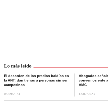
Lo más leído
El desorden de los predios baldíos en
Abogados señalan 
la ANT: dan tierras a personas sin ser
convenios ente alc
campesinos
AMC
06/09/2023
13/07/2023