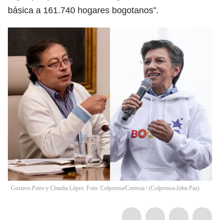
básica a 161.740 hogares bogotanos”.
Gustavo Petro y Claudia López. Foto: Colprensa/Cortesía / (Colprensa-John Paz)