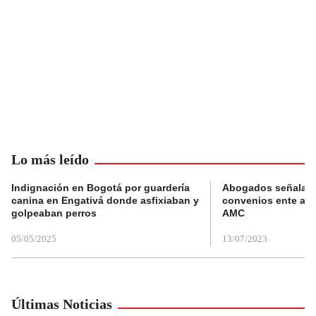
Lo más leído
Indignación en Bogotá por guardería
Abogados señalan 
canina en Engativá donde asfixiaban y
convenios ente alc
golpeaban perros
AMC
05/05/2025
13/07/2023
Últimas Noticias