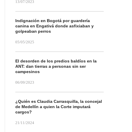
13/07/2023
Indignación en Bogotá por guardería
canina en Engativá donde asfixiaban y
golpeaban perros
05/05/2025
El desorden de los predios baldíos en la
ANT: dan tierras a personas sin ser
campesinos
06/09/2023
¿Quién es Claudia Carrasquilla, la concejal
de Medellín a quien la Corte imputará
cargos?
21/11/2024