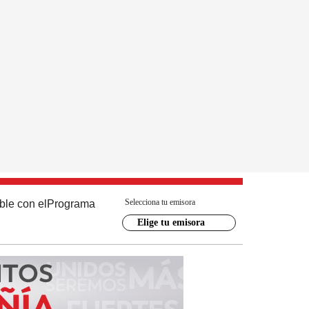
Selecciona tu emisora
ble con el
Programa
Elige tu emisora