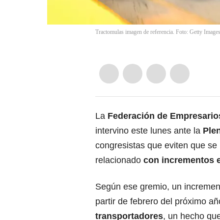
Tractomulas imagen de referencia. Foto: Getty Image
La
Federación de Empresarios
intervino este lunes ante la
Ple
congresistas que eviten que se 
relacionado
con incrementos e
Según ese gremio, un increment
partir de febrero del próximo a
transportadores
, un hecho que