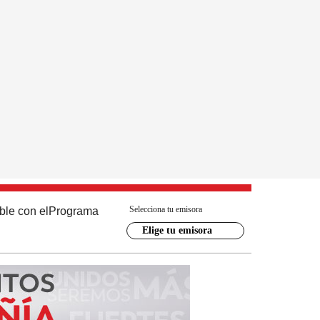
Selecciona tu emisora
ble con el
Programa
Elige tu emisora