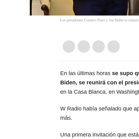
Los presidentes Gustavo Petro y Joe Biden se reúnen
En las últimas horas
se supo q
Biden
, se reunirá con el
presi
en la Casa Blanca, en
Washing
W Radio había señalado que apa
más.
Una primera invitación que est