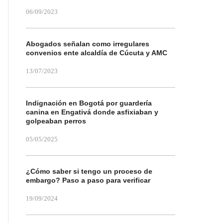
06/09/2023
Abogados señalan como irregulares
convenios ente alcaldía de Cúcuta y AMC
13/07/2023
Indignación en Bogotá por guardería
canina en Engativá donde asfixiaban y
golpeaban perros
05/05/2025
¿Cómo saber si tengo un proceso de
embargo? Paso a paso para verificar
19/09/2024