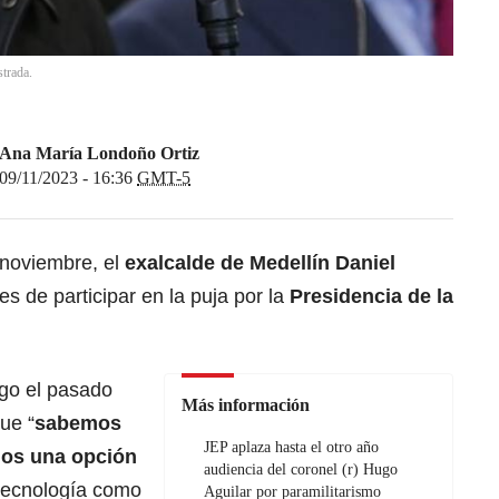
strada.
Ana María Londoño Ortiz
09/11/2023 - 16:36
GMT-5
 noviembre, el
exalcalde de Medellín Daniel
s de participar en la puja por la
Presidencia de la
rgo el pasado
Más información
ue “
sabemos
JEP aplaza hasta el otro año
mos una opción
audiencia del coronel (r) Hugo
 tecnología como
Aguilar por paramilitarismo