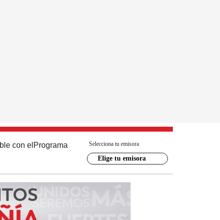
Selecciona tu emisora
ble con el
Programa
Elige tu emisora