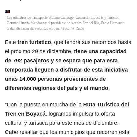
Los ministros de Transporte William Camargo, Comercio Industria y Turismo
Germán Umaña Mendoza y el presidente de Acerías Paz del Río, Fabio Hernando
Galán disfrutan del recorrido en tren. / Foto: W Radio
Este
tren turístico
, que tendrá sus recorridos hasta
el próximo 29 de diciembre,
tiene una capacidad
de 792 pasajeros y se espera que para esta
temporada lleguen a disfrutar de esta iniciativa
unas 14.000 personas provenientes de
diferentes regiones del país y el mundo
.
“Con la puesta en marcha de la
Ruta Turística del
Tren en Boyacá
, logramos impulsar la oferta
cultural y turística para este mes de diciembre.
Cabe resaltar que los municipios que recorren esta