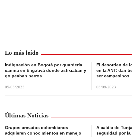
Lo más leído
Indignación en Bogotá por guardería
El desorden de los
canina en Engativá donde asfixiaban y
en la ANT: dan tier
golpeaban perros
ser campesinos
05/05/2025
06/09/2023
Últimas Noticias
Grupos armados colombianos
Alcaldía de Tunja 
adquieren conocimientos en manejo
seguridad por la p