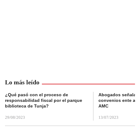
Lo más leído
¿Qué pasó con el proceso de
Abogados señalan 
responsabilidad fiscal por el parque
convenios ente alc
biblioteca de Tunja?
AMC
29/08/2023
13/07/2023