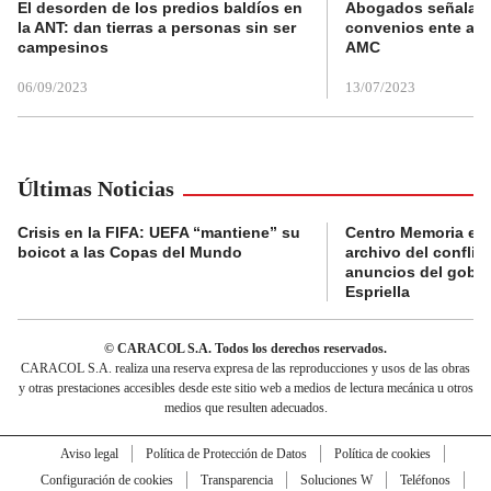
El desorden de los predios baldíos en
Abogados señalan 
la ANT: dan tierras a personas sin ser
convenios ente alc
campesinos
AMC
06/09/2023
13/07/2023
Últimas Noticias
Crisis en la FIFA: UEFA “mantiene” su
Centro Memoria en
boicot a las Copas del Mundo
archivo del conflic
anuncios del gobie
Espriella
© CARACOL S.A. Todos los derechos reservados.
CARACOL S.A. realiza una reserva expresa de las reproducciones y usos de las obras
y otras prestaciones accesibles desde este sitio web a medios de lectura mecánica u otros
medios que resulten adecuados.
Aviso legal
Política de Protección de Datos
Política de cookies
Configuración de cookies
Transparencia
Soluciones W
Teléfonos