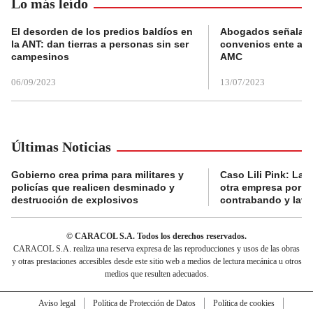
Lo más leído
El desorden de los predios baldíos en
Abogados señalan 
la ANT: dan tierras a personas sin ser
convenios ente alc
campesinos
AMC
06/09/2023
13/07/2023
Últimas Noticias
Gobierno crea prima para militares y
Caso Lili Pink: La F
policías que realicen desminado y
otra empresa por p
destrucción de explosivos
contrabando y lava
© CARACOL S.A. Todos los derechos reservados.
CARACOL S.A. realiza una reserva expresa de las reproducciones y usos de las obras
y otras prestaciones accesibles desde este sitio web a medios de lectura mecánica u otros
medios que resulten adecuados.
Aviso legal
Política de Protección de Datos
Política de cookies