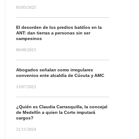
05/05/2025
El desorden de los predios baldíos en la
ANT: dan tierras a personas sin ser
campesinos
06/09/2023
Abogados señalan como irregulares
convenios ente alcaldía de Cúcuta y AMC
13/07/2023
¿Quién es Claudia Carrasquilla, la concejal
de Medellín a quien la Corte imputará
cargos?
21/11/2024