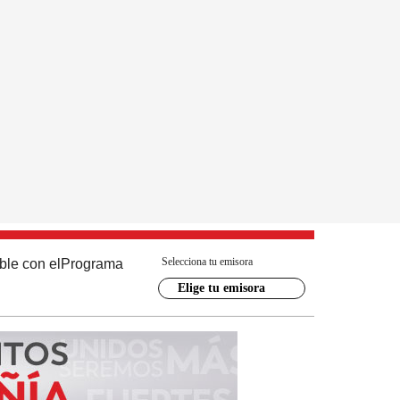
Selecciona tu emisora
ble con el
Programa
Elige tu emisora