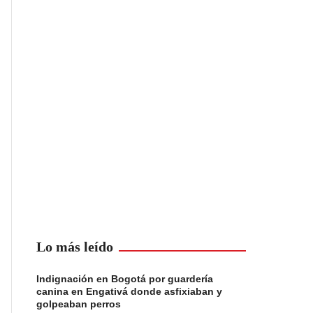
Lo más leído
Indignación en Bogotá por guardería
canina en Engativá donde asfixiaban y
golpeaban perros