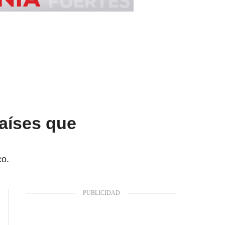
Países que
co.