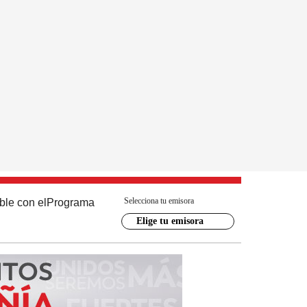
Selecciona tu emisora
ble con el
Programa
Elige tu emisora