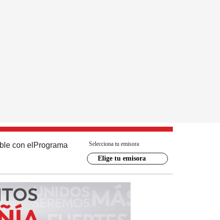
Selecciona tu emisora
ble con el
Programa
Elige tu emisora