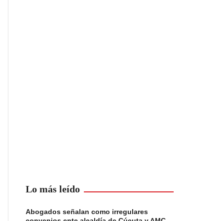
Lo más leído
Abogados señalan como irregulares
convenios ente alcaldía de Cúcuta y AMC