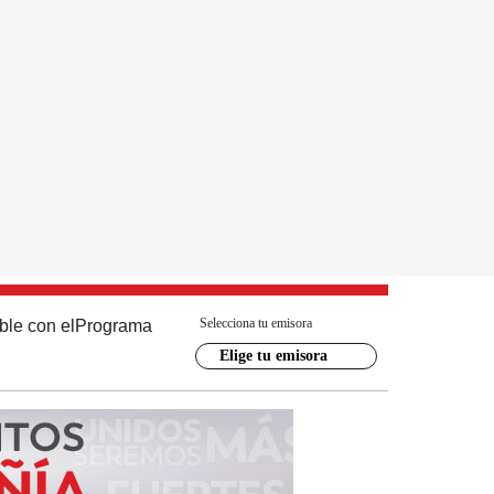
Selecciona tu emisora
ble con el
Programa
Elige tu emisora