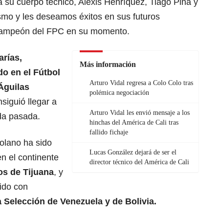
 su cuerpo técnico, Alexis Henríquez, Tiago Pina y
smo y les deseamos éxitos en sus futuros
acampeón del FPC en su momento.
arías,
Más información
do en el Fútbol
Arturo Vidal regresa a Colo Colo tras
Águilas
polémica negociación
siguió llegar a
Arturo Vidal les envió mensaje a los
ada pasada.
hinchas del América de Cali tras
fallido fichaje
olano ha sido
Lucas González dejará de ser el
n el continente
director técnico del América de Cali
os de Tijuana
, y
rido con
a
Selección de Venezuela
y de
Bolivia
.