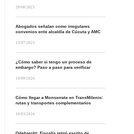
29/08/2023
Abogados señalan como irregulares
convenios ente alcaldía de Cúcuta y AMC
13/07/2023
¿Cómo saber si tengo un proceso de
embargo? Paso a paso para verificar
19/09/2024
Cómo llegar a Monserrate en TransMilenio:
rutas y transportes complementarios
19/03/2024
Odebrecht: Fiscalía retiró escrito de