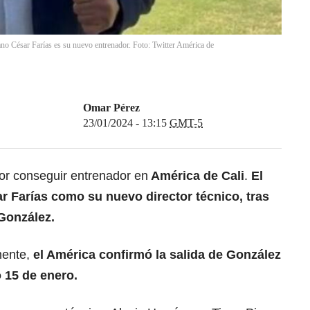
no César Farías es su nuevo entrenador. Foto: Twitter América de
Omar Pérez
23/01/2024 - 13:15
GMT-5
por conseguir entrenador en
América de Cali
.
El
r Farías como su nuevo director técnico, tras
 González.
mente,
el América confirmó la salida de González
 15 de enero.