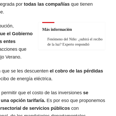
tegrada por
todas las compañías
que tienen
be.
bución,
Más información
ue el Gobierno
Fenómeno del Niño: ¿subirá el recibo
s entes
de la luz? Experto respondió
 acciones que
ijo Verano.
on que se les descuenten
el cobro de las pérdidas
ecibo de energía eléctrica.
ermitir que el costo de las inversiones
se
e una opción tarifaría.
Es por eso que proponemos
rsectorial de servicios públicos
con