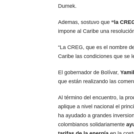
Dumek.
Ademas, sostuvo que
“la CREG
impone al Caribe una resolució
“La CREG, que es el nombre del
Caribe las condiciones que se l
El gobernador de Bolívar,
Yamil
que están realizando las comerci
Al término del encuentro, la pr
aplique a nivel nacional el prin
ha ayudado a grandes inversione
colombianos solidariamente
ayu
tarifas
de la energía
en la cost