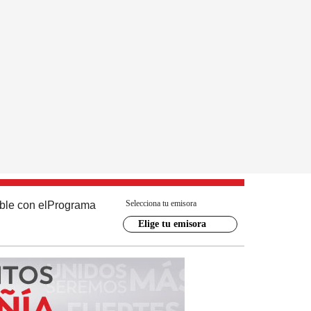
Selecciona tu emisora
ble con el
Programa
Elige tu emisora