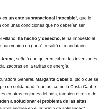
 es un ente supranacional intocable
”, que le
n con unas condiciones que no deberían ser.
 villano,
ha hecho y desecho,
le ha impuesto al
e han venido en gana”, resaltó el mandatario.
 Arana,
señaló que quieren cobrar las inversiones
alizadoras en la tarifas de energía.
ocuradora General,
Margarita Cabello
, pidió que se
cipio de solidaridad, “que así como la Costa Caribe
s en otras regiones del país, también el resto de
den a solucionar el problema de las altas
a apoyándose en el principio de solidaridad”.