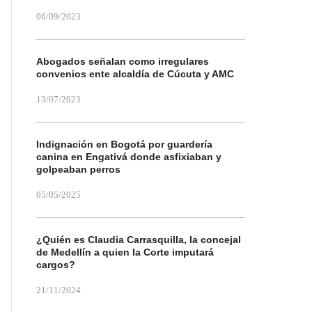
06/09/2023
Abogados señalan como irregulares
convenios ente alcaldía de Cúcuta y AMC
13/07/2023
Indignación en Bogotá por guardería
canina en Engativá donde asfixiaban y
golpeaban perros
05/05/2025
¿Quién es Claudia Carrasquilla, la concejal
de Medellín a quien la Corte imputará
cargos?
21/11/2024