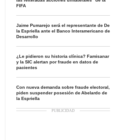
las reiteradas acciones unilaterales” de la
FIFA
Jaime Pumarejo será el representante de De
la Espriella ante el Banco Interamericano de
Desarrollo
¿Le pidieron su historia clínica? Famisanar
y la SIC alertan por fraude en datos de
pacientes
Con nueva demanda sobre fraude electoral,
piden suspender posesión de Abelardo de
la Espriella