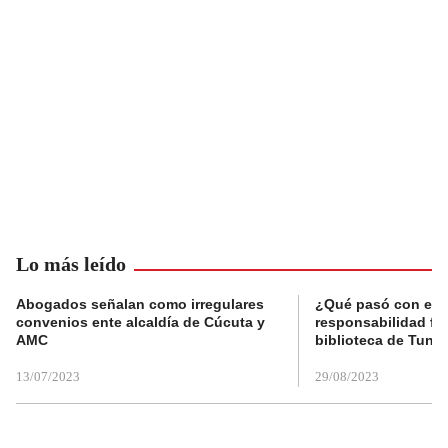
Lo más leído
Abogados señalan como irregulares
¿Qué pasó con el 
convenios ente alcaldía de Cúcuta y
responsabilidad fis
AMC
biblioteca de Tunja
13/07/2023
29/08/2023